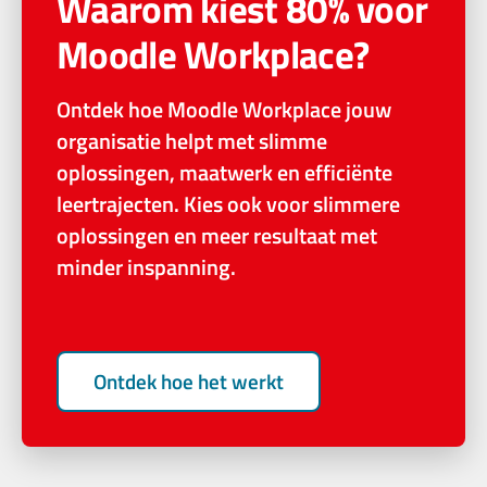
Waarom kiest 80% voor
Moodle Workplace?
Ontdek hoe Moodle Workplace jouw
organisatie helpt met slimme
oplossingen, maatwerk en efficiënte
leertrajecten. Kies ook voor slimmere
oplossingen en meer resultaat met
minder inspanning.
Ontdek hoe het werkt