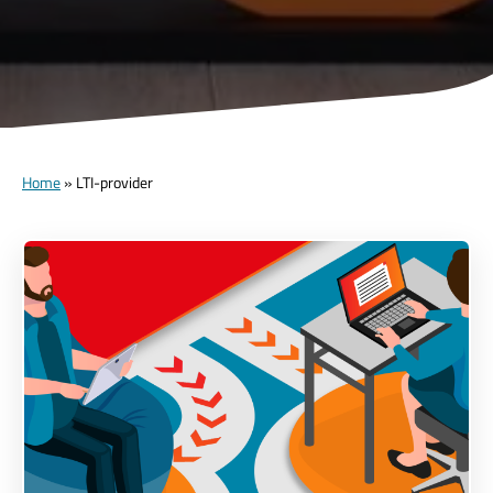
Home
»
LTI-provider