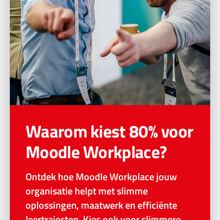
Waarom kiest 80% voor
Moodle Workplace?
Ontdek hoe Moodle Workplace jouw
organisatie helpt met slimme
oplossingen, maatwerk en efficiënte
leertrajecten. Kies ook voor slimmere