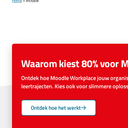
Home
»
Inclusie
Waarom kiest 80% voor 
Ontdek hoe Moodle Workplace jouw organisa
leertrajecten. Kies ook voor slimmere oplo
Ontdek hoe het werkt