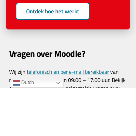
Ontdek hoe het werkt
Vragen over Moodle?
Wij zijn
telefonisch en per e-mail bereikbaar
van
maandag t/m vrijdag van 09:00 – 17:00 uur. Bekijk
Dutch
onze
Moodle FAQ
voor veelgestelde vragen over
Moodle LMS, Workplace en Avetica.
Contact met Customer Services
Contact met Sales