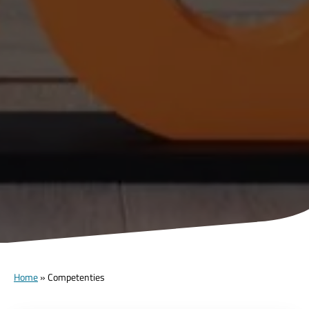
Home
»
Competenties