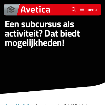
Ga
naar
menu
de
Een subcursus als
inhoud
activiteit? Dat biedt
mogelijkheden!