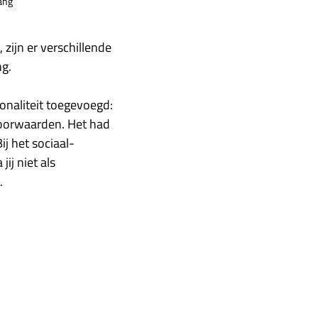
gang
zijn er verschillende
g.
naliteit toegevoegd:
voorwaarden. Het had
j het sociaal-
ij niet als
.