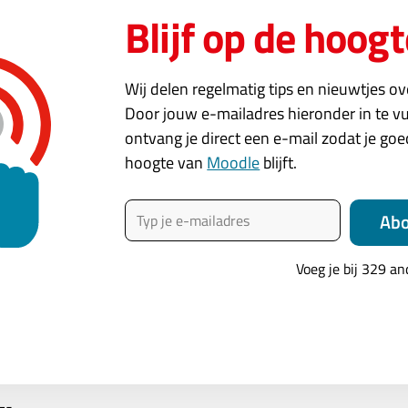
Blijf op de hoogt
Wij delen regelmatig tips en nieuwtjes o
Door jouw e-mailadres hieronder in te vu
ontvang je direct een e-mail zodat je go
hoogte van
Moodle
blijft.
Typ je e-mailadres
Ab
Voeg je bij 329 a
ijke toegang
of Death (3): Bronnen en activiteiten tonen op basis van voorwaardelijke toe