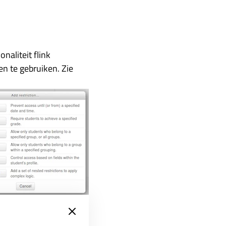
naliteit flink
n te gebruiken. Zie
eo
bekijken.