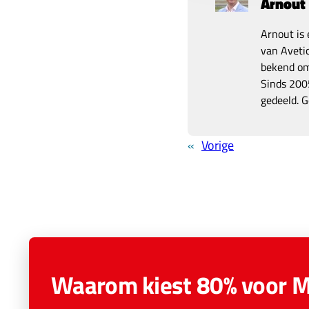
Arnout
Arnout is 
van Avetic
bekend om 
Sinds 2005
gedeeld. G
«
Vorige
Waarom kiest 80% voor 