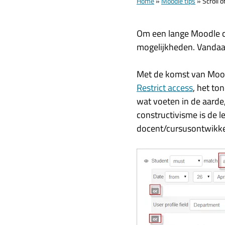
Home
»
Moodle tips
»
Scroll 
Om een lange Moodle cur
mogelijkheden. Vandaa
Met de komst van Mood
Restrict access
, het to
wat voeten in de aarde,
constructivisme is de le
docent/cursusontwikkela