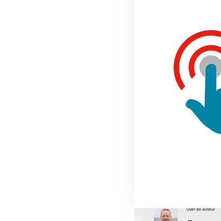
scroll of death
, 
Voorwaardel
Home
»
Moodle tips
»
Scroll 
Over de auteur