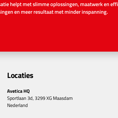
tie helpt met slimme oplossingen, maatwerk en effi
ssingen en meer resultaat met minder inspanning.
Locaties
Avetica HQ
Sportlaan 3d, 3299 XG Maasdam
Nederland