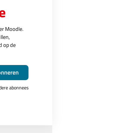
e
ver Moodle.
llen,
ed op de
onneren
ndere abonnees
gang