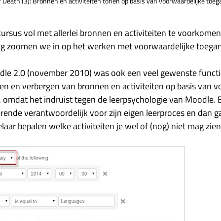
of Death (3): Bronnen en activiteiten tonen op basis van voorwaardelijke toe
sus vol met allerlei bronnen en activiteiten te voorkomen, 
g zoomen we in op het werken met voorwaardelijke toegan
le 2.0 (november 2010) was ook een veel gewenste functio
nen en verbergen van bronnen en activiteiten op basis van 
 omdat het indruist tegen de leerpsychologie van Moodle. Bi
rende verantwoordelijk voor zijn eigen leerproces en dan ga j
ar bepalen welke activiteiten je wel of (nog) niet mag zien