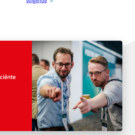
Volgende
»
ciënte