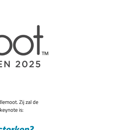
emoot. Zij zal de
eynote is:
sterken?