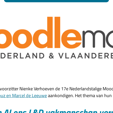
oorzitter Nienke Verhoeven de 17e Nederlandstalige Moodl
ouz en Marcel de Leeuwe
aankondigen. Het thema van hun k
 AI ons L&D vakmanschap ver