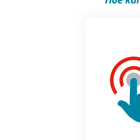
Na de keynote worden e
verdeeld over vijf them
Moodle in de pra
Moodle Techies
Moodle innovat
Moodle didacti
Commercie
Om 12.30 uur is er tij
weer diverse sessies o
gezellig gedeelte. Om 