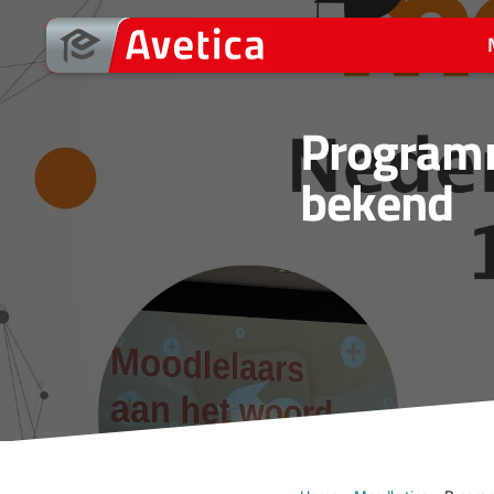
Ga
naar
de
inhoud
Program
bekend