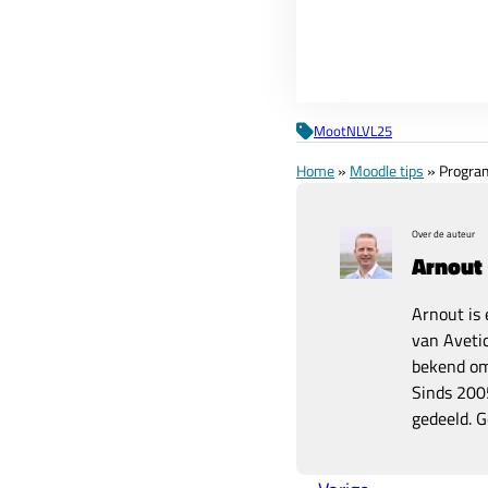
De kosten per deelnemer
MootNLVL25
Home
»
Moodle tips
»
Progra
Over de auteur
Arnout
Arnout is 
van Avetic
bekend om 
Sinds 2005
gedeeld. G