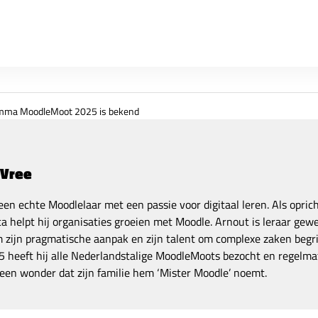
 zijn € 229,- inclusief lunch en exclusief btw.
mma MoodleMoot 2025 is bekend
 Vree
een echte Moodlelaar met een passie voor digitaal leren. Als opric
a helpt hij organisaties groeien met Moodle. Arnout is leraar gewe
zijn pragmatische aanpak en zijn talent om complexe zaken begrij
 heeft hij alle Nederlandstalige MoodleMoots bezocht en regelmat
een wonder dat zijn familie hem ‘Mister Moodle’ noemt.