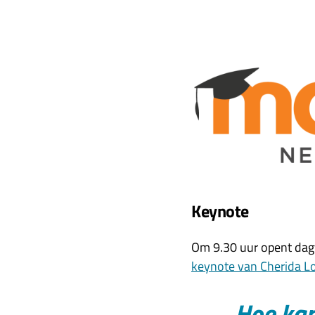
Keynote
Om 9.30 uur opent dagv
keynote van Cherida L
Hoe kan