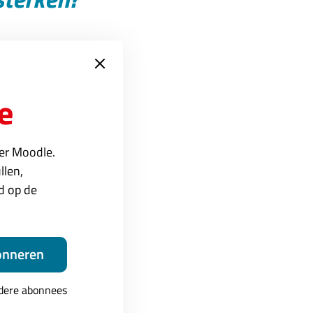
rland en België,
e
ver Moodle.
llen,
ed op de
13.30 uur staan er
onneren
met een interactief en
 en een drankje.
ndere abonnees