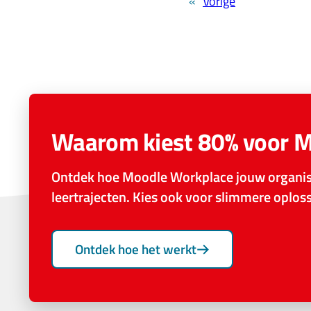
«
Vorige
Waarom kiest 80% voor 
Ontdek hoe Moodle Workplace jouw organisa
leertrajecten. Kies ook voor slimmere oplo
Ontdek hoe het werkt