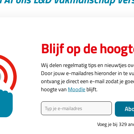
r verschillende sessies verzorgd door Moodlelaars uit Nede
atische tracks:
Blijf op de hoogt
ktijk
Wij delen regelmatig tips en nieuwtjes o
ie
Door jouw e-mailadres hieronder in te vu
ek
ontvang je direct een e-mail zodat je go
hoogte van
Moodle
blijft.
Typ je e-mailadres
dens de lunch voldoende tijd om elkaar te ontmoeten. Vanaf 
Ab
p het programma die we gezamenlijk om 15.30 uur afsluiten 
16.30 uur wordt deze Moodlemoot afgesloten met een hapje
Voeg je bij 329 a