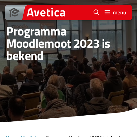
Ga
naar
menu
de
Programma
inhoud
Moodlemoot 2023 is
bekend