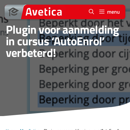
Ga
naar
menu
de
Plugin voor aanmelding
inhoud
in cursus ‘AutoEnrol’
verbeterd!