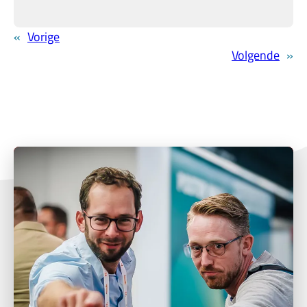
«
Vorige
Volgende
»