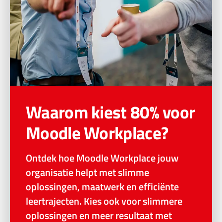
Waarom kiest 80% voor
Moodle Workplace?
Ontdek hoe Moodle Workplace jouw
organisatie helpt met slimme
oplossingen, maatwerk en efficiënte
leertrajecten. Kies ook voor slimmere
oplossingen en meer resultaat met