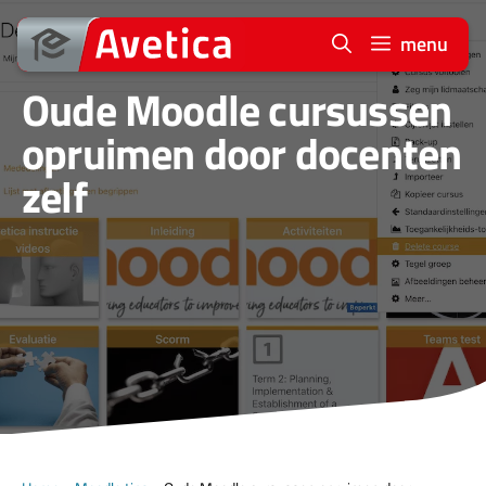
Ga
naar
menu
de
Oude Moodle cursussen
inhoud
opruimen door docenten
zelf