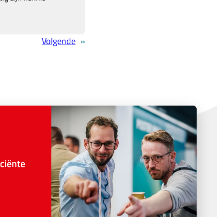
Volgende
»
ciënte