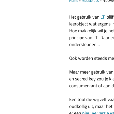
Home
»
Moodle tips
»
Nieuwe 
Het gebruik van
LTI
blij
leerobject wat ergens i
Hoe makkelijk wil je h
principe van LTI. Raar 
ondersteunen…
Ook worden steeds meer
Maar meer gebruik van 
en secred key zou je kla
consumerkant of aan d
Een tool die wij zelf v
oudbollig uit, maar het
er een
nieuwe versie v