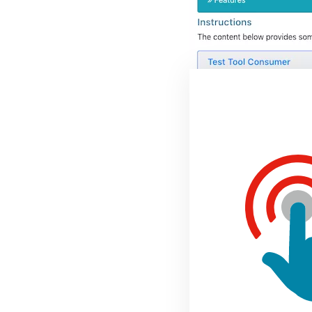
Meer weten over LTI? 
Start met het bekijken 