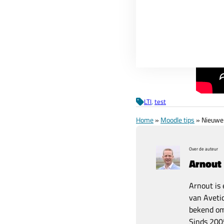
LTI
, 
test
Home
»
Moodle tips
»
Nieuwe 
Over de auteur
Arnout
Arnout is 
van Avetic
bekend om 
Sinds 2005