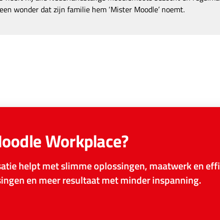
een wonder dat zijn familie hem ‘Mister Moodle’ noemt.
Moodle Workplace?
tie helpt met slimme oplossingen, maatwerk en effi
ssingen en meer resultaat met minder inspanning.