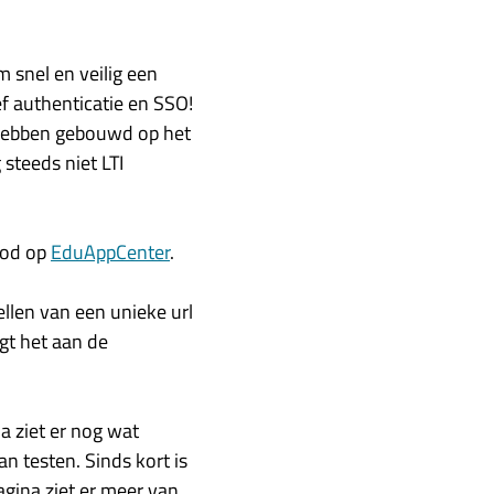
m snel en veilig een
ef authenticatie en SSO!
 hebben gebouwd op het
 steeds niet LTI
bod op
EduAppCenter
.
llen van een unieke url
igt het aan de
na ziet er nog wat
n testen. Sinds kort is
gina ziet er meer van