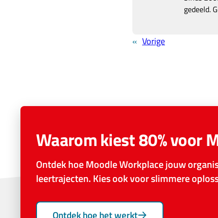
gedeeld. G
«
Vorige
Waarom kiest 80% voor 
Ontdek hoe Moodle Workplace jouw organisa
leertrajecten. Kies ook voor slimmere oplo
Ontdek hoe het werkt