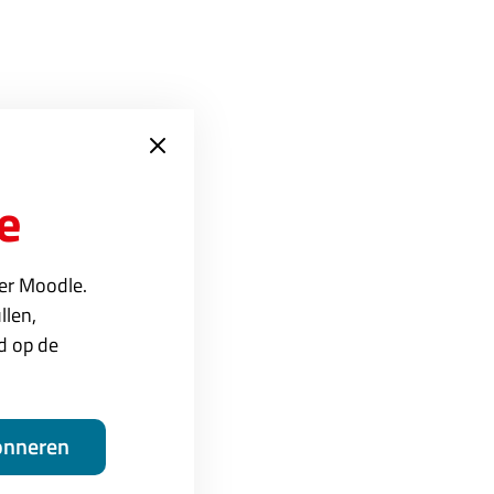
e
g met LTI in Moodle.
ver Moodle.
t LTI.
llen,
ed op de
onneren