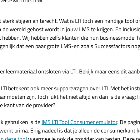
versie van LTI test tool
ft sterk stijgen en terecht. Wat is LTI toch een handige tool o
n de wereld gehost wordt in jouw LMS te krijgen. En inclusi
et hebben. Wij hebben zelfs klanten die hun businessmodel
eigenlijk dat een paar grote LMS-en zoals Successfactors nog
 leermateriaal ontsloten via LTI. Bekijk maar eens dit aan
LTI betekent ook meer supportvragen over LTI. Met het inste
ar moeten zijn. Toch lukt het niet altijd en dan is de vraag: l
e kant van de provider?
aak gebruiken is de
IMS LTI Tool Consumer emulator
. De pagi
 werkt prima. Enig nadeel is dat je alleen de consumerkant ka
an deze tool
waarmee je ook de provider kan testen. Deze pa