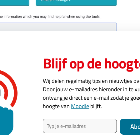
Blijf op de hoogt
Lees dan onze
berichten over LTI
en ga vooral zelf aan de sla
Wij delen regelmatig tips en nieuwtjes o
van onderstaand filmpje hoe je een cursus kan publiceren me
Door jouw e-mailadres hieronder in te vu
ontvang je direct een e-mail zodat je go
hoogte van
Moodle
blijft.
Typ je e-mailadres
Ab