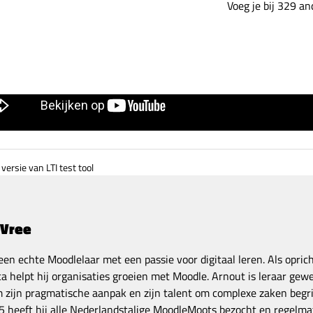
Voeg je bij 329 a
versie van LTI test tool
 Vree
een echte Moodlelaar met een passie voor digitaal leren. Als opric
a helpt hij organisaties groeien met Moodle. Arnout is leraar gewe
zijn pragmatische aanpak en zijn talent om complexe zaken begrij
 heeft hij alle Nederlandstalige MoodleMoots bezocht en regelmat