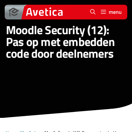
Ga
naar
menu
de
Moodle Security (12):
inhoud
Pas op met embedden
code door deelnemers