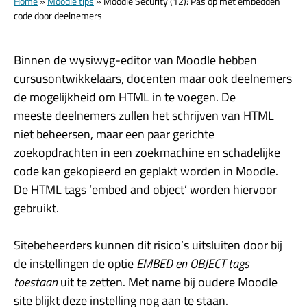
Home
»
Moodle tips
»
Moodle Security (12): Pas op met embedden
code door deelnemers
Binnen de wysiwyg-editor van Moodle hebben
cursusontwikkelaars, docenten maar ook deelnemers
de mogelijkheid om HTML in te voegen. De
meeste deelnemers zullen het schrijven van HTML
niet beheersen, maar een paar gerichte
zoekopdrachten in een zoekmachine en schadelijke
code kan gekopieerd en geplakt worden in Moodle.
De HTML tags ‘embed and object’ worden hiervoor
gebruikt.
Sitebeheerders kunnen dit risico’s uitsluiten door bij
de instellingen de optie
EMBED en OBJECT tags
toestaan
uit te zetten. Met name bij oudere Moodle
site blijkt deze instelling nog aan te staan.