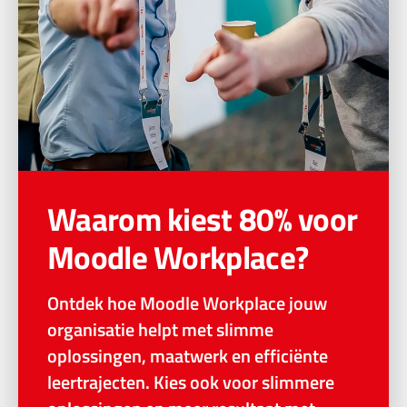
Waarom kiest 80% voor
Moodle Workplace?
Ontdek hoe Moodle Workplace jouw
organisatie helpt met slimme
oplossingen, maatwerk en efficiënte
leertrajecten. Kies ook voor slimmere