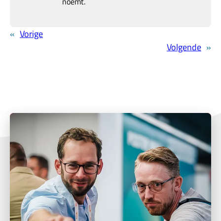
noemt.
«
Vorige
Volgende
»