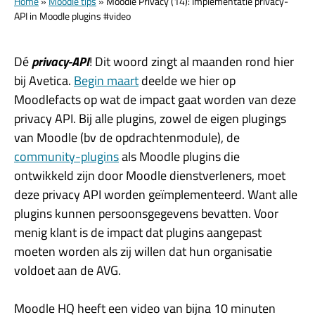
Home
»
Moodle tips
»
Moodle Privacy (14): Implementatie privacy-
API in Moodle plugins #video
Dé
privacy-API
! Dit woord zingt al maanden rond hier
bij Avetica.
Begin maart
deelde we hier op
Moodlefacts op wat de impact gaat worden van deze
privacy API. Bij alle plugins, zowel de eigen plugings
van Moodle (bv de opdrachtenmodule), de
community-plugins
als Moodle plugins die
ontwikkeld zijn door Moodle dienstverleners, moet
deze privacy API worden geïmplementeerd. Want alle
plugins kunnen persoonsgegevens bevatten. Voor
menig klant is de impact dat plugins aangepast
moeten worden als zij willen dat hun organisatie
voldoet aan de AVG.
Moodle HQ heeft een video van bijna 10 minuten