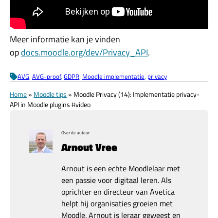
Meer informatie kan je vinden
op
docs.moodle.org/dev/Privacy_API
.
AVG
, 
AVG-proof
, 
GDPR
, 
Moodle implementatie
, 
privacy
Home
»
Moodle tips
»
Moodle Privacy (14): Implementatie privacy-
API in Moodle plugins #video
Over de auteur
Arnout Vree
Arnout is een echte Moodlelaar met
een passie voor digitaal leren. Als
oprichter en directeur van Avetica
helpt hij organisaties groeien met
Moodle. Arnout is leraar geweest en