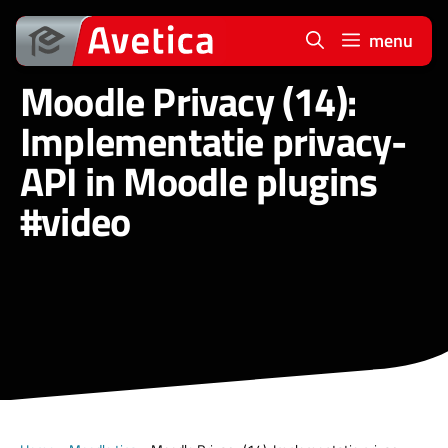
Ga
naar
menu
de
Moodle Privacy (14):
inhoud
Implementatie privacy-
API in Moodle plugins
#video