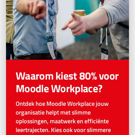
Waarom kiest 80% voor
Moodle Workplace?
Ontdek hoe Moodle Workplace jouw
organisatie helpt met slimme
oplossingen, maatwerk en efficiënte
leertrajecten. Kies ook voor slimmere