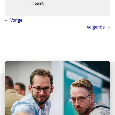
noemt.
«
Vorige
Volgende
»