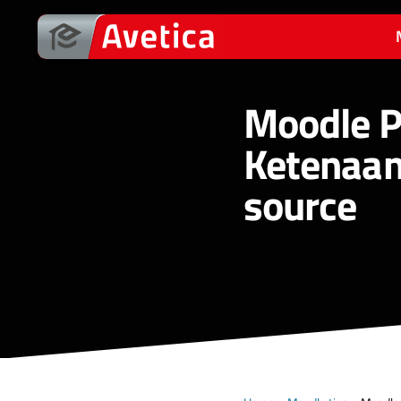
Ga
naar
de
inhoud
Moodle Pr
Ketenaan
source