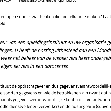
Privacy (11): Ketenaansprakelijkheid en open source
 en open source, wat hebben die met elkaar te maken? Laat 
eld.
cteur van een opleidingsinstituut en uw organisatie 
dingen. U heeft de hosting uitbesteed aan een Moodl
t weer het beheer van de webservers heeft ondergebr
 eigen servers in een datacenter.
nstituut de opdrachtgever en dus gegevensverantwoordelijke
e soorten gegevens en wie de betrokkenen zijn (want dat he
r als gegevensverantwoordelijke bent u ook verantwoordel
dle dienstverlener (verwerker) en de hostingpartij (subver