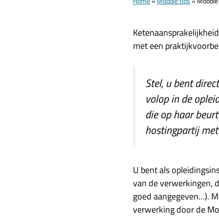
Home
»
Moodle tips
»
Moodle 
Ketenaansprakelijkheid
met een praktijkvoorbe
Stel, u bent dire
volop in de oplei
die op haar beur
hostingpartij met
U bent als opleidingsi
van de verwerkingen, d
goed aangegeven…). Maa
verwerking door de Moo