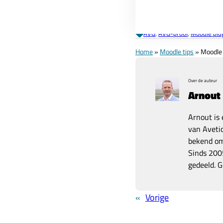
gebruikt (of niet meer).
AVG
, 
AVG-proof
, 
Moodle plu
Home
»
Moodle tips
»
Moodle 
Over de auteur
Arnout
Arnout is 
van Avetic
bekend om 
Sinds 2005
gedeeld. G
«
Vorige