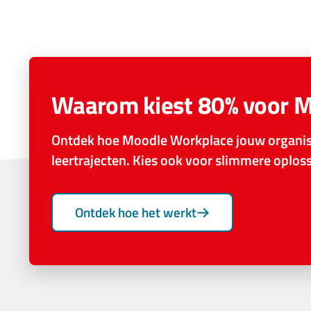
Waarom kiest 80% voor 
Ontdek hoe Moodle Workplace jouw organisa
leertrajecten. Kies ook voor slimmere oplo
Ontdek hoe het werkt