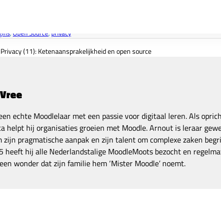
gins
, 
Open Source
, 
privacy
Privacy (11): Ketenaansprakelijkheid en open source
 Vree
een echte Moodlelaar met een passie voor digitaal leren. Als opric
a helpt hij organisaties groeien met Moodle. Arnout is leraar gewe
zijn pragmatische aanpak en zijn talent om complexe zaken begrij
 heeft hij alle Nederlandstalige MoodleMoots bezocht en regelmat
een wonder dat zijn familie hem ‘Mister Moodle’ noemt.