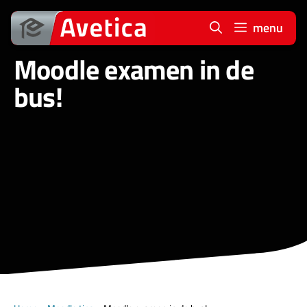
Ga
naar
menu
de
Moodle examen in de
inhoud
bus!