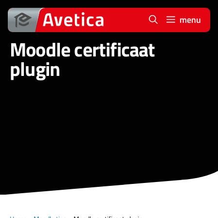
Ga
naar
menu
de
Moodle certificaat
inhoud
plugin