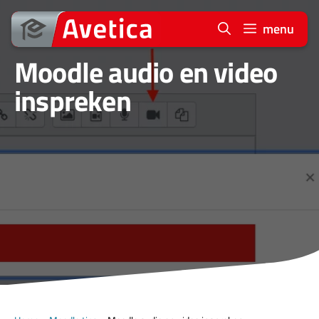
Ga
naar
menu
de
Moodle audio en video
inhoud
inspreken