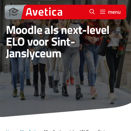
Ga
naar
menu
de
Moodle als next-level
inhoud
ELO voor Sint-
Janslyceum