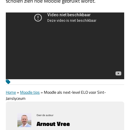
scholen zien hoe Moodle gebruikt wordt.
Home
»
Moodle tips
»
Moodle als next-level ELO voor Sint-
Janslyceum
Over de auteur
Arnout Vree