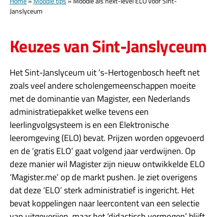
Home
»
Moodle tips
»
Moodle als next-level ELO voor Sint-
Janslyceum
Keuzes van Sint-Janslyceum
Het Sint-Janslyceum uit ‘s-Hertogenbosch heeft net
zoals veel andere scholengemeenschappen moeite
met de dominantie van Magister, een Nederlands
administratiepakket welke tevens een
leerlingvolgsysteem is en een Elektronische
leeromgeving (ELO) bevat. Prijzen worden opgevoerd
en de ‘gratis ELO’ gaat volgend jaar verdwijnen. Op
deze manier wil Magister zijn nieuw ontwikkelde ELO
‘Magister.me’ op de markt pushen. Je ziet overigens
dat deze ‘ELO’ sterk administratief is ingericht. Het
bevat koppelingen naar leercontent van een selectie
van uitgeverijen, maar het ‘didactisch vermogen’ blijft