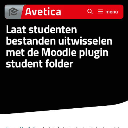
Ga
naar
menu
de
Laat studenten
inhoud
bestanden uitwisselen
met de Moodle plugin
student folder