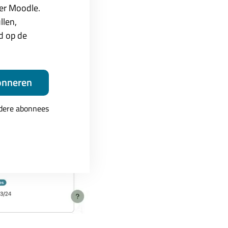
ver Moodle.
llen,
ed op de
onneren
ndere abonnees