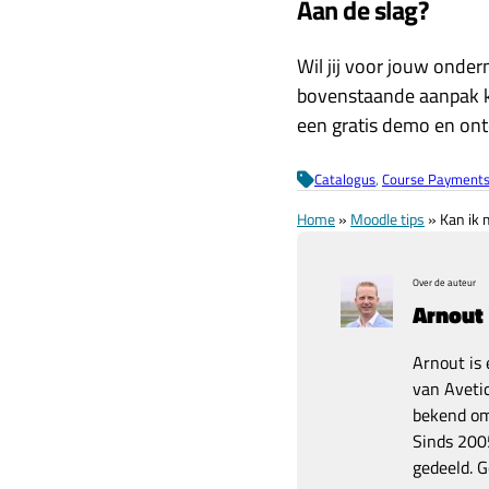
Aan de slag?
Wil jij voor jouw onde
bovenstaande aanpak k
een gratis demo en ont
Catalogus
, 
Course Payment
Home
»
Moodle tips
»
Kan ik 
Over de auteur
Arnout
Arnout is 
van Avetic
bekend om 
Sinds 2005
gedeeld. G