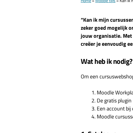
Home
»
Moodle tips
»
Kan ik 
“Kan ik mijn cursusse
zeker goed mogelijk o
jouw organisatie. Me
creëer je eenvoudig e
Wat heb ik nodig?
Om een cursuswebshop t
Moodle Workpla
De gratis plugi
Een account bij
Moodle cursuss