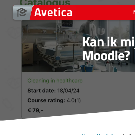
Ga
naar
de
inhoud
Kan ik mi
Moodle?