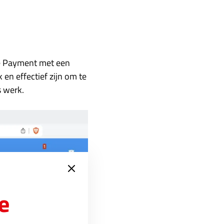
se Payment met een
en effectief zijn om te
s werk.
e