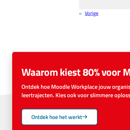
«
Vorige
Waarom kiest 80% voor 
Ontdek hoe Moodle Workplace jouw organisa
leertrajecten. Kies ook voor slimmere oplo
Ontdek hoe het werkt