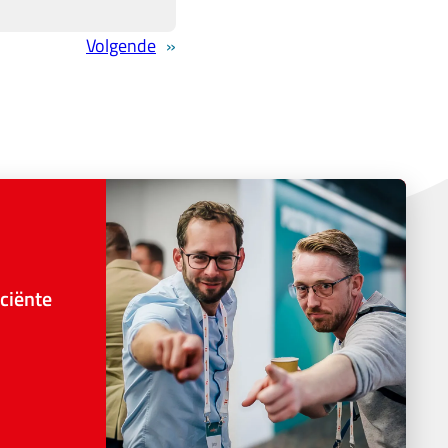
Volgende
»
ciënte