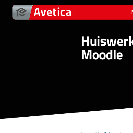
Ga
naar
de
inhoud
Huiswerk
Moodle