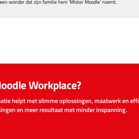
een wonder dat zijn familie hem ‘Mister Moodle’ noemt.
Moodle Workplace?
tie helpt met slimme oplossingen, maatwerk en effi
ssingen en meer resultaat met minder inspanning.