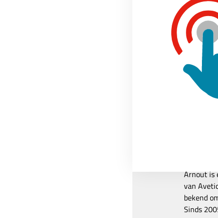
Home
»
Moodle tips
»
Huiswer
Over de auteur
Arnout
Arnout is 
van Avetic
bekend om 
Sinds 2005