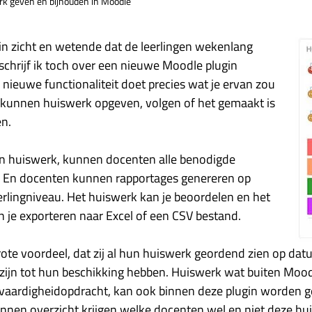
k geven en bijhouden in Moodle
n zicht en wetende dat de leerlingen wekenlang
schrijf ik toch over een nieuwe Moodle plugin
e nieuwe functionaliteit doet precies wat je ervan zou
kunnen huiswerk opgeven, volgen of het gemaakt is
n.
an huiswerk, kunnen docenten alle benodigde
En docenten kunnen rapportages genereren op
erlingniveau. Het huiswerk kan je beoordelen en het
an je exporteren naar Excel of een CSV bestand.
grote voordeel, dat zij al hun huiswerk geordend zien op datu
ijn tot hun beschikking hebben. Huiswerk wat buiten Moodl
dvaardigheidopdracht, kan ook binnen deze plugin worden 
unnen overzicht krijgen welke docenten wel en niet deze hu