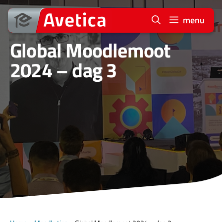
Ga
naar
menu
de
Global Moodlemoot
inhoud
2024 – dag 3