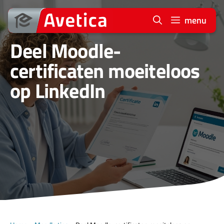
Ga
naar
menu
de
Deel Moodle-
inhoud
certificaten moeiteloos
op LinkedIn