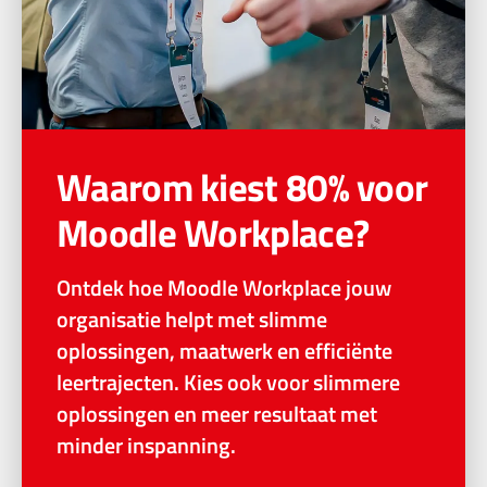
Waarom kiest 80% voor
Moodle Workplace?
Ontdek hoe Moodle Workplace jouw
organisatie helpt met slimme
oplossingen, maatwerk en efficiënte
leertrajecten. Kies ook voor slimmere
oplossingen en meer resultaat met
minder inspanning.