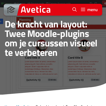
Ga
naar
menu
de
De kracht van layout:
inhoud
Twee Moodle-plugins
om je cursussen visueel
te verbeteren