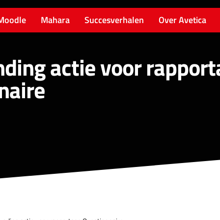
Moodle
Mahara
Succesverhalen
Over Avetica
ding actie voor rappor
naire