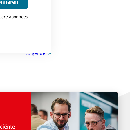
onneren
hter en directeur
est en hij staat
ndere abonnees
pelijk te maken.
ig zijn kennis
Volgende
»
ciënte