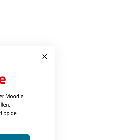
an je hier vinden. Ook
e
ver Moodle.
llen,
ed op de