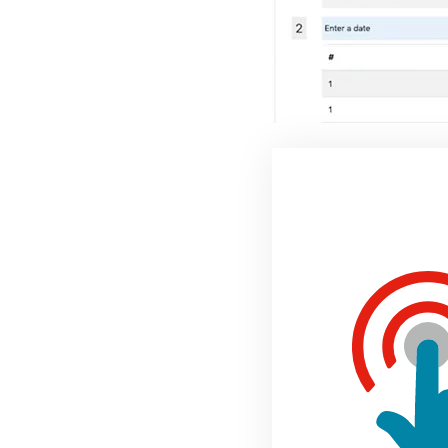
Meer informatie over di
op deze manier werkt
crowdfunding
Home
»
Moodle tips
»
Crowdfu
Over de auteur
Arnout