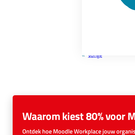
Arnout is 
van Avetic
bekend om 
Sinds 2005
gedeeld. G
«
Vorige
Waarom kiest 80% voor 
Ontdek hoe Moodle Workplace jouw organisa