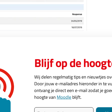
t crowdfunding project en hoe je financieel kan bijdragen k
 de Moodle community samen!
Blijf op de hoogt
Wij delen regelmatig tips en nieuwtjes o
Door jouw e-mailadres hieronder in te vu
nding actie voor rapportage Questionnaire
ontvang je direct een e-mail zodat je go
hoogte van
Moodle
blijft.
 Vree
Typ je e-mailadres