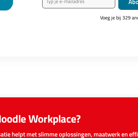
Ab
een echte Moodlelaar met een passie voor digitaal leren. Als opric
a helpt hij organisaties groeien met Moodle. Arnout is leraar gewe
Voeg je bij 329 a
zijn pragmatische aanpak en zijn talent om complexe zaken begrij
 heeft hij alle Nederlandstalige MoodleMoots bezocht en regelmat
een wonder dat zijn familie hem ‘Mister Moodle’ noemt.
Moodle Workplace?
tie helpt met slimme oplossingen, maatwerk en effi