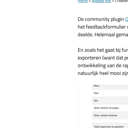
Home
»
Moodle tips
»
Crowdfu
De community plugin
Q
het feedbackformulier v
deelde. Helemaal gema
En zoals het gaat bij f
exporteren (want dat pr
ontwikkeling van de ra
natuurlijk heel mooi zi