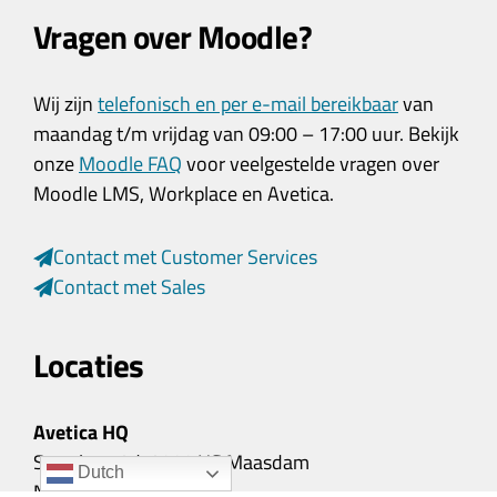
Vragen over Moodle?
Wij zijn
telefonisch en per e-mail bereikbaar
van
maandag t/m vrijdag van 09:00 – 17:00 uur. Bekijk
onze
Moodle FAQ
voor veelgestelde vragen over
Moodle LMS, Workplace en Avetica.
Contact met Customer Services
Contact met Sales
Locaties
Avetica HQ
Sportlaan 3d, 3299 XG Maasdam
Dutch
Nederland