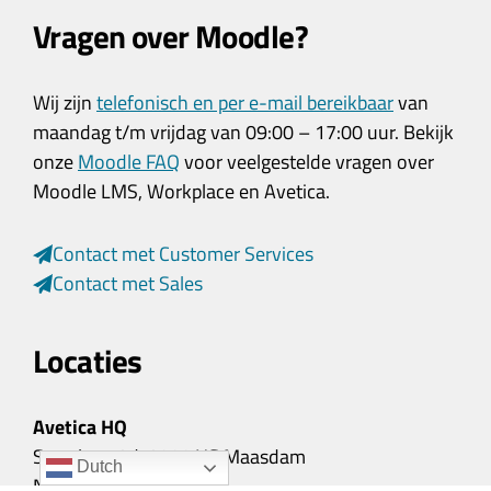
Vragen over Moodle?
Wij zijn
telefonisch en per e-mail bereikbaar
van
maandag t/m vrijdag van 09:00 – 17:00 uur. Bekijk
onze
Moodle FAQ
voor veelgestelde vragen over
Moodle LMS, Workplace en Avetica.
Contact met Customer Services
Contact met Sales
Locaties
Avetica HQ
Sportlaan 3d, 3299 XG Maasdam
Dutch
Nederland