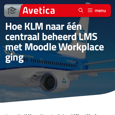
Ga
naar
menu
de
Hoe KLM naar één
inhoud
centraal beheerd LMS
met Moodle Workplace
ging