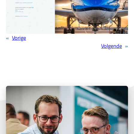
«
Vorige
Volgende
»