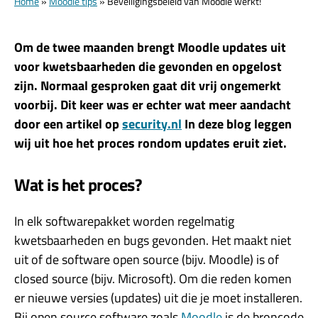
Home
»
Moodle tips
»
Beveiligingsbeleid van Moodle werkt!
Om de twee maanden brengt Moodle updates uit
voor kwetsbaarheden die gevonden en opgelost
zijn. Normaal gesproken gaat dit vrij ongemerkt
voorbij. Dit keer was er echter wat meer aandacht
door een artikel op
security.nl
In deze blog leggen
wij uit hoe het proces rondom updates eruit ziet.
Wat is het proces?
In elk softwarepakket worden regelmatig
kwetsbaarheden en bugs gevonden. Het maakt niet
uit of de software open source (bijv. Moodle) is of
closed source (bijv. Microsoft). Om die reden komen
er nieuwe versies (updates) uit die je moet installeren.
Bij open source software zoals
Moodle
is de broncode