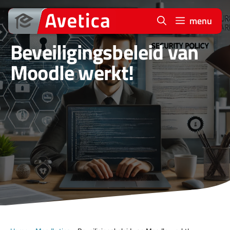
Ga
naar
menu
de
Beveiligingsbeleid van
inhoud
Moodle werkt!