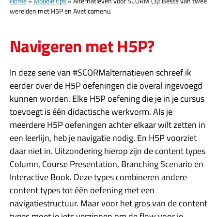
Home
»
Moodle tips
»
Alternatieven voor SCORM (3): Beste van twee
werelden met H5P en Aveticamenu
Navigeren met H5P?
In deze serie van #SCORMalternatieven schreef ik
eerder over de H5P oefeningen die overal ingevoegd
kunnen worden. Elke H5P oefening die je in je cursus
toevoegt is één didactische werkvorm. Als je
meerdere H5P oefeningen achter elkaar wilt zetten in
een leerlijn, heb je navigatie nodig. En H5P voorziet
daar niet in. Uitzondering hierop zijn de content types
Column, Course Presentation, Branching Scenario en
Interactive Book. Deze types combineren andere
content types tot één oefening met een
navigatiestructuur. Maar voor het gros van de content
types moet je iets verzinnen om de flow voor je