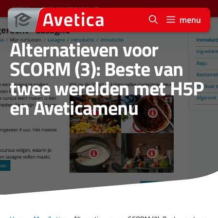
Ga
naar
menu
de
Alternatieven voor
inhoud
SCORM (3): Beste van
twee werelden met H5P
en Aveticamenu