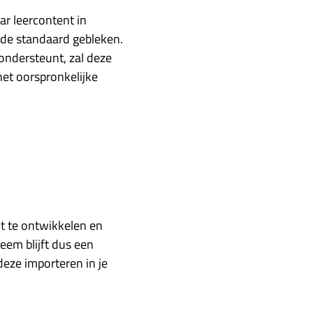
r leercontent in
e standaard gebleken.
ndersteunt, zal deze
het oorspronkelijke
 te ontwikkelen en
em blijft dus een
deze importeren in je