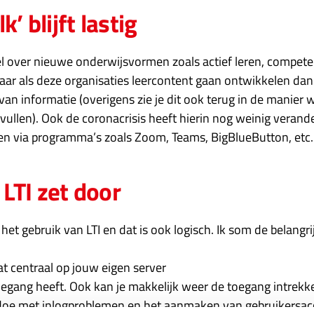
k’ blijft lastig
l over nieuwe onderwijsvormen zoals actief leren, competent
aar als deze organisaties leercontent gaan ontwikkelen dan 
van informatie (overigens zie je dit ook terug in de manier 
nvullen). Ook de coronacrisis heeft hierin nog weinig verand
en via programma’s zoals Zoom, Teams, BigBlueButton, etc.
LTI zet door
het gebruik van LTI en dat is ook logisch. Ik som de belangr
at centraal op jouw eigen server
toegang heeft. Ook kan je makkelijk weer de toegang intrekk
edoe met inlogproblemen en het aanmaken van gebruikersa