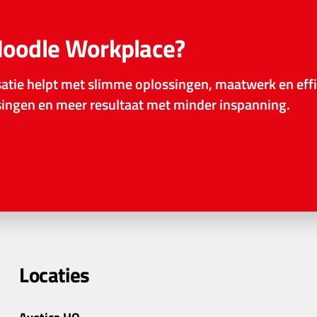
Moodle Workplace?
tie helpt met slimme oplossingen, maatwerk en effi
ssingen en meer resultaat met minder inspanning.
Locaties