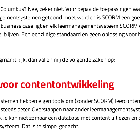
olumbus? Nee, zeker niet. Voor bepaalde toepassingen waa
nagementsystemen getoond moet worden is SCORM een goed
 business case ligt en elk leermanagementsysteem SCORM o
 blijven. Een eenzijdige standaard en geen oplossing voor 
ngmarkt kijk, dan vallen mij de volgende zaken op:
 voor contentontwikkeling
stemen hebben eigen tools om (zonder SCORM) leercontent
steeds beter. Overstappen naar ander leermanagementsyste
p. Je kan niet zomaar een database met content uitlezen en 
steem. Dat is te simpel gedacht.