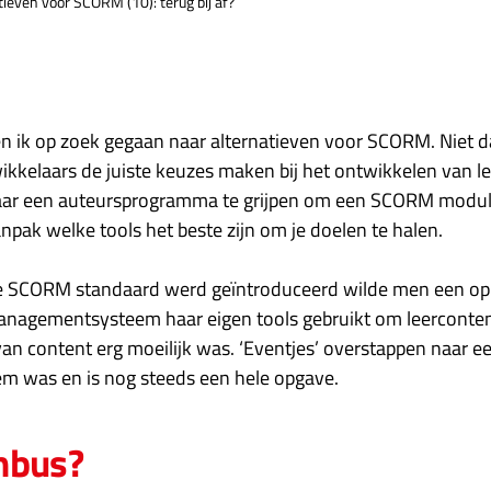
tieven voor SCORM (10): terug bij af?
 ik op zoek gegaan naar alternatieven voor SCORM. Niet d
ikkelaars de juiste keuzes maken bij het ontwikkelen van l
naar een auteursprogramma te grijpen om een SCORM modu
anpak welke tools het beste zijn om je doelen te halen.
de SCORM standaard werd geïntroduceerd wilde men een opl
managementsysteem haar eigen tools gebruikt om leerconte
van content erg moeilijk was. ‘Eventjes’ overstappen naar e
 was en is nog steeds een hele opgave.
mbus?