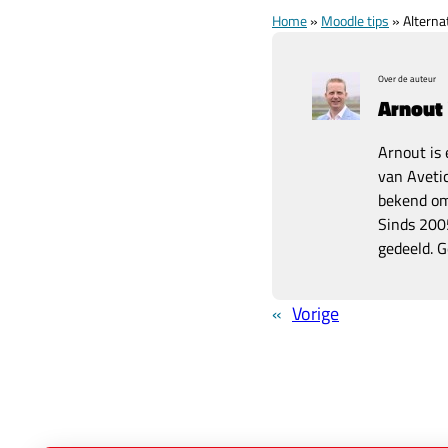
Home
»
Moodle tips
»
Alterna
Over de auteur
Arnout
Arnout is 
van Avetic
bekend om 
Sinds 2005
gedeeld. G
«
Vorige