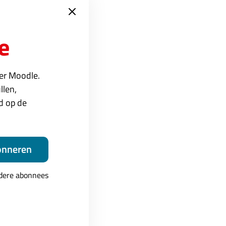
e
 andere
ver Moodle.
oe tussen de aanbieder
llen,
kig is
Moodle
ed op de
 standaard dan ook een
onneren
ndere abonnees