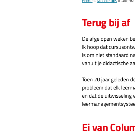
Home
»
Moodle tips
»
Alterna
Terug bij af
De afgelopen weken ben
Ik hoop dat cursusontw
is om niet standaard 
vanuit je didactische a
Toen 20 jaar geleden 
probleem dat elk leer
en dat de uitwisseling 
leermanagementsysteem
Ei van Colu