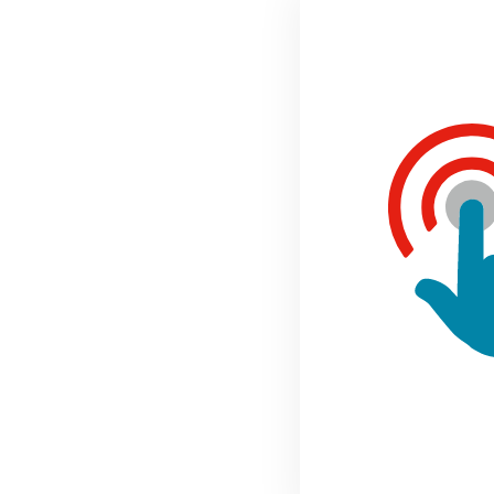
authenticatie ee
Cijfers/leerres
Het enige wat me opvalt
leermanagementsystemen
van de leercontent, aa
gecertificeerd voor LTI
e
mooie toekomst.