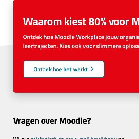
Waarom kiest 80% voor 
Ontdek hoe Moodle Workplace jouw organisa
leertrajecten. Kies ook voor slimmere oplo
Ontdek hoe het werkt
Vragen over Moodle?