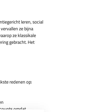
iegericht leren, social
vervallen ze bijna
waarop ze klassikale
ering gebracht. Het
ijkste redenen op:
en
ccounts omdat