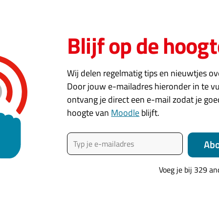
n standaard onderdeel is van LTI
ultaten worden automatisch teruggezonden
Blijf op de hoogt
 is dat LTI niet altijd volledig wordt geïmplementeerd door
Wij delen regelmatig tips en nieuwtjes o
 of uitgeverijen van leercontent. En dan heb je veel ged
Door jouw e-mailadres hieronder in te vu
nbieder van het leermanagementsysteem en de klant. Geluk
ontvang je direct een e-mail zodat je go
n dat zouden meer partijen moeten doen. Ik zie voor deze
hoogte van
Moodle
blijft.
Typ je e-mailadres
Ab
Voeg je bij 329 a