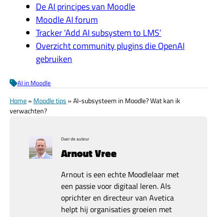
De AI principes van Moodle
Moodle AI forum
Tracker ‘Add AI subsystem to LMS’
Overzicht community plugins die OpenAI
gebruiken
AI in Moodle
Home
»
Moodle tips
»
AI-subsysteem in Moodle? Wat kan ik
verwachten?
Over de auteur
Arnout Vree
Arnout is een echte Moodlelaar met
een passie voor digitaal leren. Als
oprichter en directeur van Avetica
helpt hij organisaties groeien met