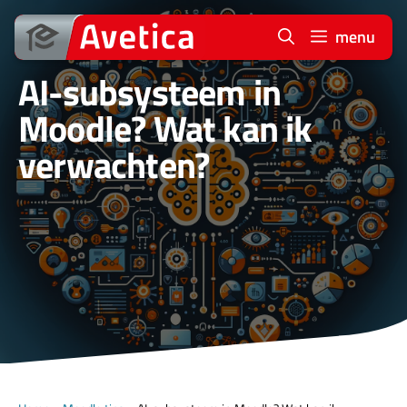
Ga
naar
menu
de
AI-subsysteem in
inhoud
Moodle? Wat kan ik
verwachten?