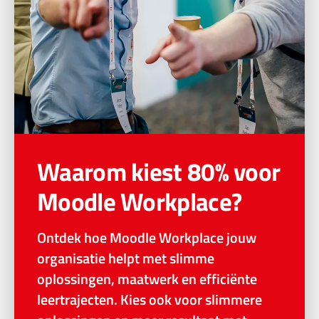
Waarom kiest 80% voor
Moodle Workplace?
Ontdek hoe Moodle Workplace jouw
organisatie helpt met slimme
oplossingen, maatwerk en efficiënte
leertrajecten. Kies ook voor slimmere