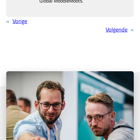
Global MoodleMoots.
«
Vorige
Volgende
»