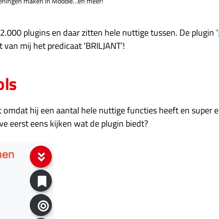
eningen maken in Moodle…en meer!
000 plugins en daar zitten hele nuttige tussen. De plugin ‘
jgt van mij het predicaat ‘BRILJANT’!
ols
nt omdat hij een aantal hele nuttige functies heeft en super 
we eerst eens kijken wat de plugin biedt?