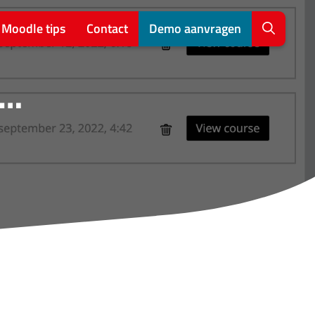
Moodle tips
Contact
Demo aanvragen
e…