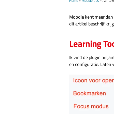
Home
»
Moodle tips
»
Aantek
Moodle kent meer dan 2.
dit artikel beschrijf kri
Learning To
Ik vind de plugin brilja
en configuratie. Laten 