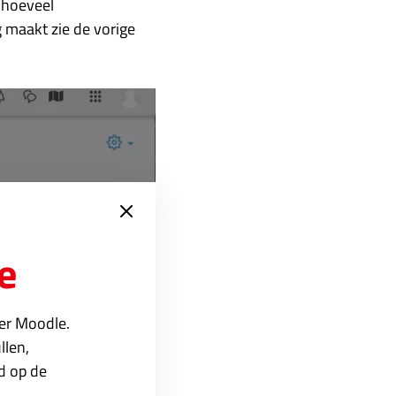
t hoeveel
 maakt zie de vorige
e
ver Moodle.
llen,
ed op de