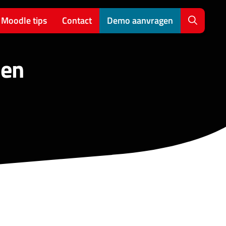
Moodle tips
Contact
Demo aanvragen
len