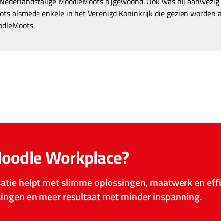
 Nederlandstalige MoodleMoots bijgewoond. Ook was hij aanwezig o
ts alsmede enkele in het Verenigd Koninkrijk die gezien worden a
odleMoots.
Moodle Workplace?
tie helpt met slimme oplossingen, maatwerk en effi
ssingen en meer resultaat met minder inspanning.