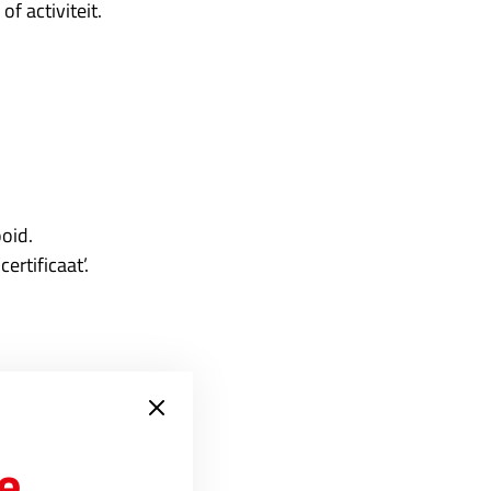
of activiteit.
oid.
ertificaat’.
e