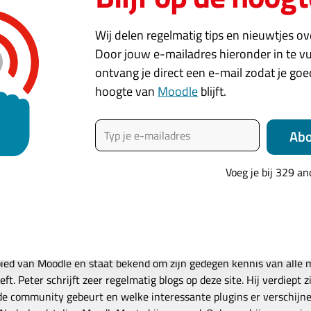
Wij delen regelmatig tips en nieuwtjes o
ingericht kun je een sitebadge aanmaken die uitgereikt wor
Door jouw e-mailadres hieronder in te vu
bereikt. Daarover meer in een volgend artikel.
ontvang je direct een e-mail zodat je go
hoogte van
Moodle
blijft.
Typ je e-mailadres
(cursus) voltooiing instellen
Ab
Voeg je bij 329 a
Jonker
t sinds 2008 met Moodle. Sinds 2011 in de rol van Moodle consulta
egeleidt hij de implementatie van grotere Moodle projecten. Het 
ruikers is één van de aspecten die hij daarin het leukst vindt. Pete
bied van Moodle en staat bekend om zijn gedegen kennis van alle 
ft. Peter schrijft zeer regelmatig blogs op deze site. Hij verdiept z
 de community gebeurt en welke interessante plugins er verschijn