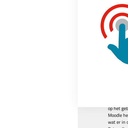
Nu cursusvoltooiing is 
cursusvoltooiing wordt 
voltooiing
Home
»
Moodle tips
»
Moodle 
Over de auteur
Peter 
Peter werk
deze rol b
Moodle geb
op het ge
Moodle hee
wat er in