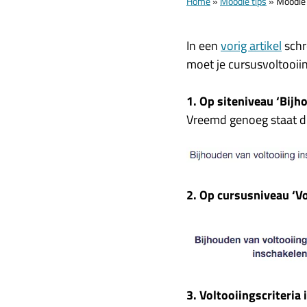
Home
»
Moodle tips
»
Moodle 
In een
vorig artikel
schr
moet je cursusvoltooiin
1. Op siteniveau ‘Bijh
Vreemd genoeg staat dit
2. Op cursusniveau ‘V
3. Voltooiingscriteria 