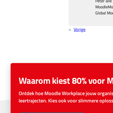
Peter alle
MoodleMoo
Global Mo
«
Vorige
Waarom kiest 80% voor 
Ontdek hoe Moodle Workplace jouw organisa
leertrajecten. Kies ook voor slimmere oplo