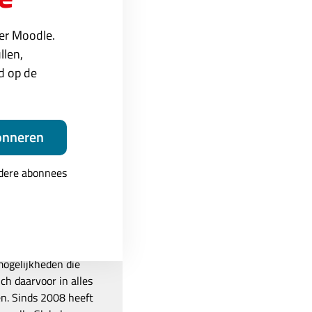
ver Moodle.
dt indien
llen,
ed op de
onneren
ndere abonnees
nt bij Avetica. In
trainen van nieuwe
r is een autoriteit
mogelijkheden die
ich daarvoor in alles
en. Sinds 2008 heeft