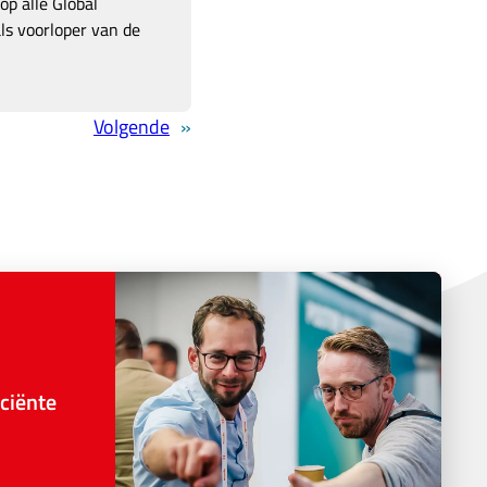
p alle Global
ls voorloper van de
Volgende
»
ciënte