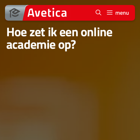
Ga
naar
menu
de
Hoe zet ik een online
inhoud
academie op?