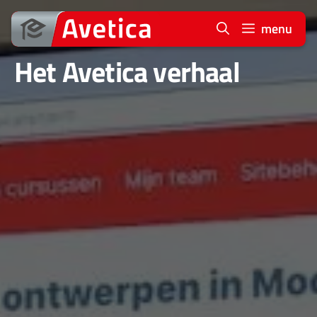
Ga
naar
menu
de
Het Avetica verhaal
inhoud