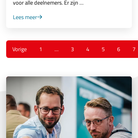
voor alle deelnemers. Er zijn …
Lees meer
Vorige
1
…
3
4
5
6
7