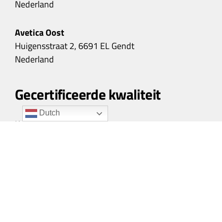
Nederland
Avetica Oost
Huigensstraat 2, 6691 EL Gendt
Nederland
Gecertificeerde kwaliteit
Dutch
Kwaliteit gegarandeerd met onze
certificeringen.
Lees hier
hoe wij aan de hoogste
standaarden voldoen.