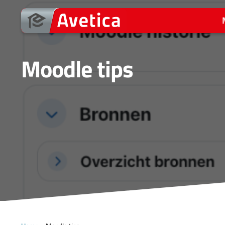
Ga
naar
de
inhoud
Moodle tips