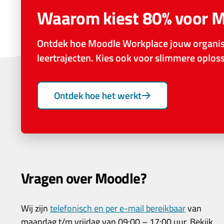
Waarom kiest 80% voor 
Ontdek hoe Moodle Workplace jouw organisa
leertrajecten. Kies ook voor slimmere oplo
Ontdek hoe het werkt
Vragen over Moodle?
Wij zijn
telefonisch en per e-mail bereikbaar
van
maandag t/m vrijdag van 09:00 – 17:00 uur. Bekijk