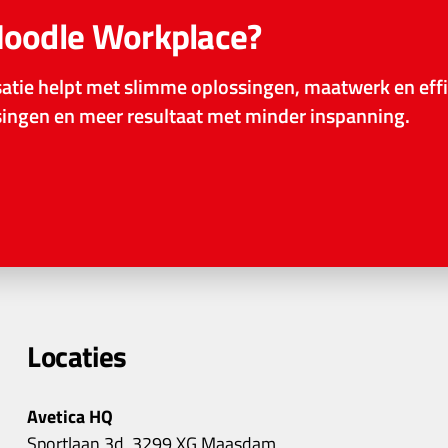
Moodle Workplace?
tie helpt met slimme oplossingen, maatwerk en effi
ssingen en meer resultaat met minder inspanning.
Locaties
Avetica HQ
Sportlaan 3d, 3299 XG Maasdam