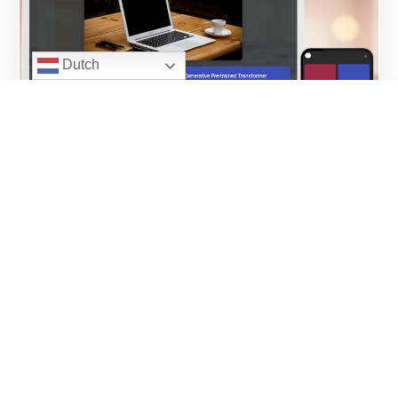
Dutch
Kahoot voor Moodle met de plugin
Kahoodle!
Wie kent Kahoot niet, de tool om een
interactieve quiz te maken? Veel ingezet in het
onderwijs maar ook in …
Lees meer